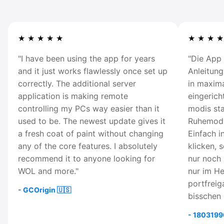
★
★
★
★
★
★
★
★
★
"I have been using the app for years
"Die App 
and it just works flawlessly once set up
Anleitung
correctly. The additional server
in maxima
application is making remote
eingericht
controlling my PCs way easier than it
modis st
used to be. The newest update gives it
Ruhemodu
a fresh coat of paint without changing
Einfach i
any of the core features. I absolutely
klicken, s
recommend it to anyone looking for
nur noch 
WOL and more."
nur im H
portfrei
- GCOrigin 🇺🇸
bisschen d
- 1803199